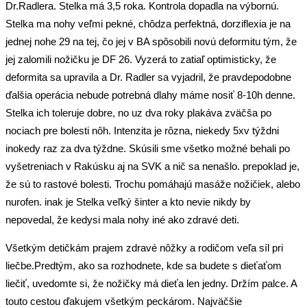
Dr.Radlera. Stelka má 3,5 roka. Kontrola dopadla na výbornú.
Stelka ma nohy veľmi pekné, chôdza perfektná, dorziflexia je na
jednej nohe 29 na tej, čo jej v BA spôsobili novú deformitu tým, že
jej zalomili nožičku je DF 26. Vyzerá to zatiaľ optimisticky, že
deformita sa upravila a Dr. Radler sa vyjadril, že pravdepodobne
ďalšia operácia nebude potrebná dlahy máme nosiť 8-10h denne.
Stelka ich toleruje dobre, no uz dva roky plakáva zväčša po
nociach pre bolesti nôh. Intenzita je rôzna, niekedy 5xv týždni
inokedy raz za dva týždne. Skúsili sme všetko možné behali po
vyšetreniach v Rakúsku aj na SVK a nič sa nenašlo. prepoklad je,
že sú to rastové bolesti. Trochu pomáhajú masáže nožičiek, alebo
nurofen. inak je Stelka veľký šinter a kto nevie nikdy by
nepovedal, že kedysi mala nohy iné ako zdravé deti.
Všetkým detičkám prajem zdravé nôžky a rodičom veľa síl pri
liečbe.Predtým, ako sa rozhodnete, kde sa budete s dieťaťom
liečiť, uvedomte si, že nožičky má dieťa len jedny. Držím palce. A
touto cestou ďakujem všetkým peckárom. Najväčšie