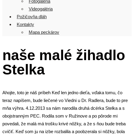
Fotogaléria
Videogaléria
Požičovňa dláh
Kontakty
Mapa peckárov
naše malé žihadlo
Stelka
Ahojte, toto je náš príbeh Keď len jedno dieťa, vďaka tomu, čo
teraz napíšem, bude liečené vo Viedni u Dr. Radlera, bude to pre
mňa výhra. 4.12.2013 sa nám narodila druhá dcérka Stelka a s
obojstranným PEC. Rodila som v Ružinove a po pôrode mi
povedali, že malá má trošku krivé nôžky, a že s ňou bude treba
cvičiť. Keď som ju na izbe rozbalila a poobzerala si nôžky, bola