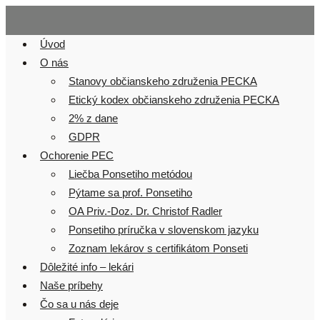
Skip
to
Úvod
content
O nás
Stanovy občianskeho združenia PECKA
Etický kodex občianskeho združenia PECKA
2% z dane
GDPR
Ochorenie PEC
Liečba Ponsetiho metódou
Pýtame sa prof. Ponsetiho
OA Priv.-Doz. Dr. Christof Radler
Ponsetiho príručka v slovenskom jazyku
Zoznam lekárov s certifikátom Ponseti
Dôležité info – lekári
Naše príbehy
Čo sa u nás deje