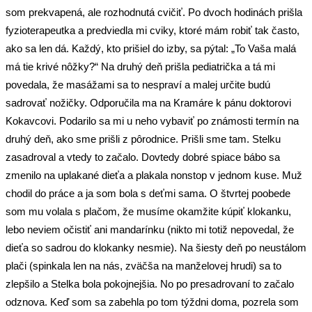
som prekvapená, ale rozhodnutá cvičiť. Po dvoch hodinách prišla
fyzioterapeutka a predviedla mi cviky, ktoré mám robiť tak často,
ako sa len dá. Každý, kto prišiel do izby, sa pýtal: „To Vaša malá
má tie krivé nôžky?“ Na druhý deň prišla pediatrička a tá mi
povedala, že masážami sa to nespraví a malej určite budú
sadrovať nožičky. Odporučila ma na Kramáre k pánu doktorovi
Kokavcovi. Podarilo sa mi u neho vybaviť po známosti termín na
druhý deň, ako sme prišli z pôrodnice. Prišli sme tam. Stelku
zasadroval a vtedy to začalo. Dovtedy dobré spiace bábo sa
zmenilo na uplakané dieťa a plakala nonstop v jednom kuse. Muž
chodil do práce a ja som bola s deťmi sama. O štvrtej poobede
som mu volala s plačom, že musíme okamžite kúpiť klokanku,
lebo neviem očistiť ani mandarínku (nikto mi totiž nepovedal, že
dieťa so sadrou do klokanky nesmie). Na šiesty deň po neustálom
plači (spinkala len na nás, zväčša na manželovej hrudi) sa to
zlepšilo a Stelka bola pokojnejšia. No po presadrovaní to začalo
odznova. Keď som sa zabehla po tom týždni doma, pozrela som