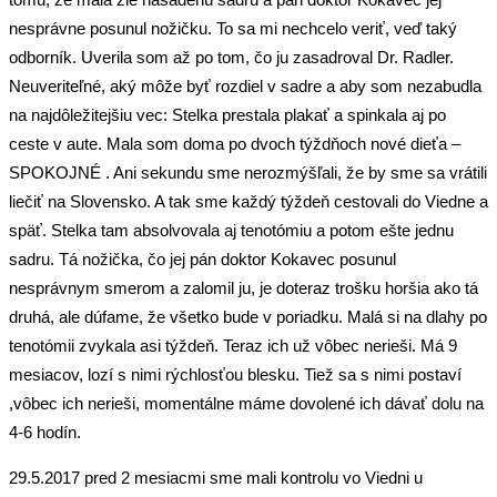
nesprávne posunul nožičku. To sa mi nechcelo veriť, veď taký
odborník. Uverila som až po tom, čo ju zasadroval Dr. Radler.
Neuveriteľné, aký môže byť rozdiel v sadre a aby som nezabudla
na najdôležitejšiu vec: Stelka prestala plakať a spinkala aj po
ceste v aute. Mala som doma po dvoch týždňoch nové dieťa –
SPOKOJNÉ . Ani sekundu sme nerozmýšľali, že by sme sa vrátili
liečiť na Slovensko. A tak sme každý týždeň cestovali do Viedne a
späť. Stelka tam absolvovala aj tenotómiu a potom ešte jednu
sadru. Tá nožička, čo jej pán doktor Kokavec posunul
nesprávnym smerom a zalomil ju, je doteraz trošku horšia ako tá
druhá, ale dúfame, že všetko bude v poriadku. Malá si na dlahy po
tenotómii zvykala asi týždeň. Teraz ich už vôbec nerieši. Má 9
mesiacov, lozí s nimi rýchlosťou blesku. Tiež sa s nimi postaví
,vôbec ich nerieši, momentálne máme dovolené ich dávať dolu na
4-6 hodín.
29.5.2017 pred 2 mesiacmi sme mali kontrolu vo Viedni u