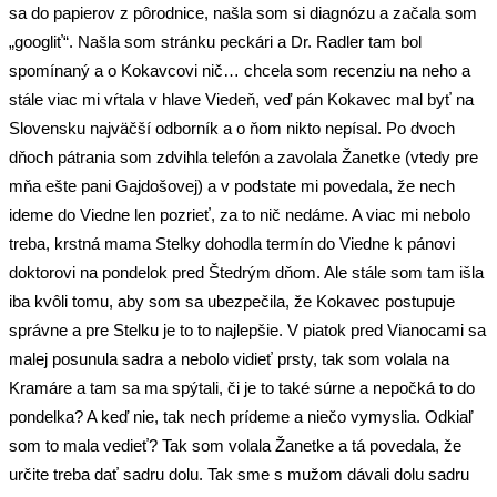
sa do papierov z pôrodnice, našla som si diagnózu a začala som
„googliť“. Našla som stránku peckári a Dr. Radler tam bol
spomínaný a o Kokavcovi nič… chcela som recenziu na neho a
stále viac mi vŕtala v hlave Viedeň, veď pán Kokavec mal byť na
Slovensku najväčší odborník a o ňom nikto nepísal. Po dvoch
dňoch pátrania som zdvihla telefón a zavolala Žanetke (vtedy pre
mňa ešte pani Gajdošovej) a v podstate mi povedala, že nech
ideme do Viedne len pozrieť, za to nič nedáme. A viac mi nebolo
treba, krstná mama Stelky dohodla termín do Viedne k pánovi
doktorovi na pondelok pred Štedrým dňom. Ale stále som tam išla
iba kvôli tomu, aby som sa ubezpečila, že Kokavec postupuje
správne a pre Stelku je to to najlepšie. V piatok pred Vianocami sa
malej posunula sadra a nebolo vidieť prsty, tak som volala na
Kramáre a tam sa ma spýtali, či je to také súrne a nepočká to do
pondelka? A keď nie, tak nech prídeme a niečo vymyslia. Odkiaľ
som to mala vedieť? Tak som volala Žanetke a tá povedala, že
určite treba dať sadru dolu. Tak sme s mužom dávali dolu sadru