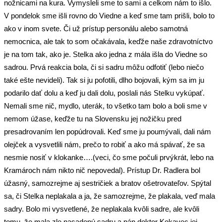
nožnicami na kura. Vymysleli sme to sami a celkom nám to išlo.
V pondelok sme išli rovno do Viedne a keď sme tam prišli, bolo to
ako v inom svete. Či už prístup personálu alebo samotná
nemocnica, ale tak to som očakávala, keďže naše zdravotníctvo
je na tom tak, ako je. Stelka ako jedna z mála išla do Viedne so
sadrou. Prvá reakcia bola, či si sadru môžu odfotiť (lebo niečo
také ešte nevideli). Tak si ju pofotili, dlho bojovali, kým sa im ju
podarilo dať dolu a keď ju dali dolu, poslali nás Stelku vykúpať.
Nemali sme nič, mydlo, uterák, to všetko tam bolo a boli sme v
nemom úžase, keďže tu na Slovensku jej nožičku pred
presadrovaním len popúdrovali. Keď sme ju poumývali, dali nám
olejček a vysvetlili nám, prečo to robiť a ako má spávať, že sa
nesmie nosiť v klokanke….(veci, čo sme počuli prvýkrát, lebo na
Kramároch nám nikto nič nepovedal). Prístup Dr. Radlera bol
úžasný, samozrejme aj sestričiek a bratov ošetrovateľov. Spýtal
sa, či Stelka neplakala a ja, že samozrejme, že plakala, veď mala
sadry. Bolo mi vysvetlené, že neplakala kvôli sadre, ale kvôli
tomu, že mala zle nasadenú sadru a pán doktor Kokavec jej