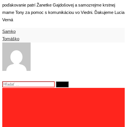
poďakovanie patrí Žanetke Gajdošovej a samozrejme krstnej
mame Tony za pomoc s komunikáciou vo Viedni. Ďakujeme Lucia
Verná
Post
Samko
Tomáško
navigation
Hľadať: