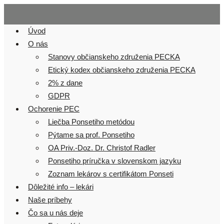
Skip
to
Úvod
content
O nás
Stanovy občianskeho združenia PECKA
Etický kodex občianskeho združenia PECKA
2% z dane
GDPR
Ochorenie PEC
Liečba Ponsetiho metódou
Pýtame sa prof. Ponsetiho
OA Priv.-Doz. Dr. Christof Radler
Ponsetiho príručka v slovenskom jazyku
Zoznam lekárov s certifikátom Ponseti
Dôležité info – lekári
Naše príbehy
Čo sa u nás deje